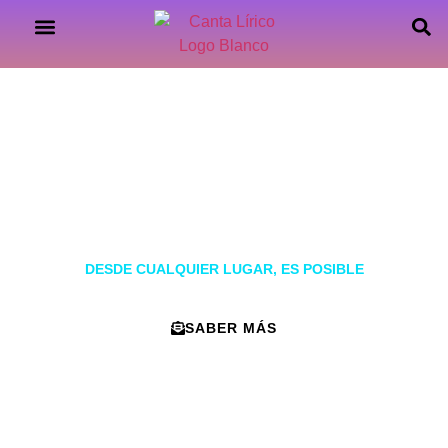
CLASES DE CANTO ONLINE
CURSO DE CANTO LÍRICO ONLINE
APRENDER A
CANTAR
DESDE CUALQUIER LUGAR, ES POSIBLE
SABER MÁS