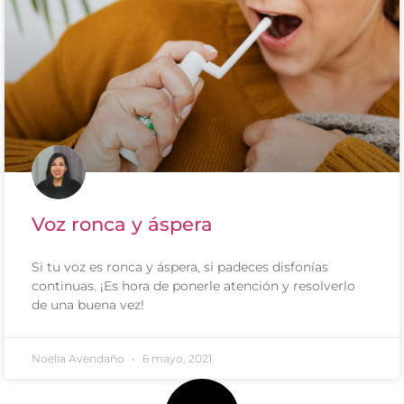
Voz ronca y áspera
Si tu voz es ronca y áspera, si padeces disfonías
continuas. ¡Es hora de ponerle atención y resolverlo
de una buena vez!
Noelia Avendaño
6 mayo, 2021