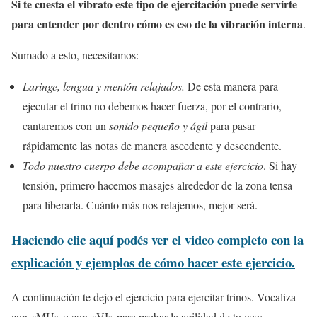
Si te cuesta el vibrato este tipo de ejercitación puede servirte
para entender por dentro cómo es eso de la vibración interna
.
Sumado a esto, necesitamos:
Laringe, lengua y mentón relajados.
De esta manera para
ejecutar el trino no debemos hacer fuerza, por el contrario,
cantaremos con un
sonido pequeño y ágil
para pasar
rápidamente las notas de manera ascedente y descendente.
Todo nuestro cuerpo debe acompañar a este ejercicio
. Si hay
tensión, primero hacemos masajes alrededor de la zona tensa
para liberarla. Cuánto más nos relajemos, mejor será.
Haciendo clic aquí podés ver el video
completo con la
explicación y ejemplos de cómo hacer este ejercicio.
A continuación te dejo el ejercicio para ejercitar trinos. Vocaliza
con «MU» o con «VI» para probar la agilidad de tu voz: